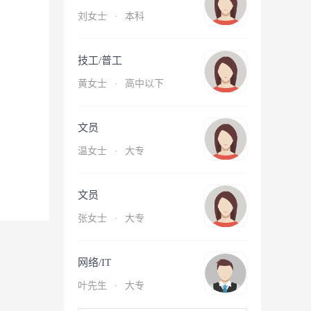
刘女士
·
本科
技工/普工
黄女士
·
高中以下
文员
温女士
·
大专
文员
张女士
·
大专
网络/IT
叶先生
·
大专